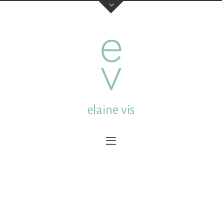
elaine vis
elaine vis
studio:
Mgr. van de Weteringstraat 13a Utrecht
Netherlands
post:
Molenstraat 18 3512CL Utrecht Netherlands
email:
elainevis@dds.nl
mobile:
0031 (0) 6 432 65 609