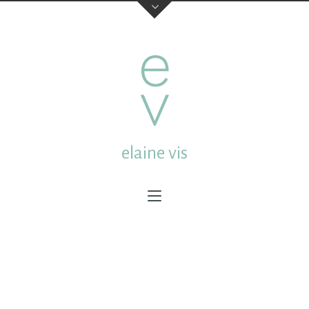
elaine vis
elaine vis
studio:
Mgr. van de Weteringstraat 13a Utrecht
Netherlands
post:
Molenstraat 18 3512CL Utrecht Netherlands
email:
elainevis@dds.nl
mobile:
0031 (0) 6 432 65 609